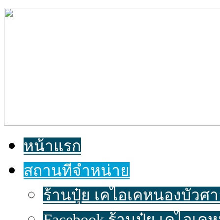
หน้าแรก
สถานที่จำหน่าย
ร้านปุ๋ย เคไอเคหนองบัวศาลา
Facebook ร้านปุ๋ย เคไอเค