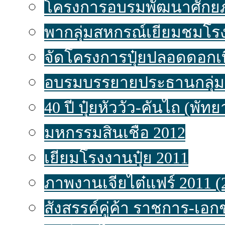
โครงการอบรมพัฒนาศักยภ
พากลุ่มสหกรณ์เยี่ยมชมโรง
จัดโครงการปุ๋ยปลอดดอกเบ
อบรมบรรยายประธานกลุ่ม
40 ปี ปุ๋ยหัววัว-คันไถ (พัท
มหกรรมสินเชื่อ 2012
เยี่ยมโรงงานปุ๋ย 2011
ภาพงานเจียไต๋แฟร์ 2011 (
สังสรรค์คู่ค้า ราชการ-เอ