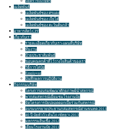
ปุ๋ยตรารถเกษตร
เมล็ดพันธุ์
เมล็ดพันธุ์ซอง ศรแดง
เมล็ดพันธุ์ซอง เจียไต๋
เมล็ดพันธุ์ซอง ตะวันต้นกล้า
อาหารสัตว์ CPF
เกี่ยวกับเรา
รายละเอียดเกี่ยวกับเรา-แผนที่บริษัท
ทีมงาน
ป้ายประชาสัมพันธ์
ขอบคุณลูกค้าที่ไว้วางใจสินค้าของเรา
วิธีการใส่ปุ๋ย
Employee
บันทึกผลการปฏิบัติงาน
กิจกรรมบริษัท
โครงการอบรมพัฒนาศักยภาพผู้นำสหกรณ์
พากลุ่มสหกรณ์เยี่ยมชมโรงงานปุ๋ย
จัดโครงการปุ๋ยปลอดดอกเบี้ยร่วมกับสหกรณ์
อบรมบรรยายประธานกลุ่มสหกรณ์ด่านขุนทด 2013
40 ปี ปุ๋ยหัววัว-คันไถ (พัทยา) 2013
มหกรรมสินเชื่อ 2012
เยี่ยมโรงงานปุ๋ย 2011