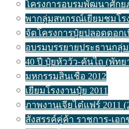
โครงการอบรมพัฒนาศักยภ
พากลุ่มสหกรณ์เยี่ยมชมโรง
จัดโครงการปุ๋ยปลอดดอกเบ
อบรมบรรยายประธานกลุ่ม
40 ปี ปุ๋ยหัววัว-คันไถ (พัท
มหกรรมสินเชื่อ 2012
เยี่ยมโรงงานปุ๋ย 2011
ภาพงานเจียไต๋แฟร์ 2011 (
สังสรรค์คู่ค้า ราชการ-เอ