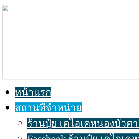
หน้าแรก
สถานที่จำหน่าย
ร้านปุ๋ย เคไอเคหนองบัวศาลา
Facebook ร้านปุ๋ย เคไอเค