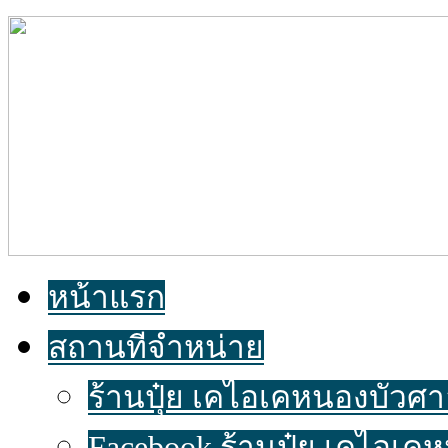
หน้าแรก
สถานที่จำหน่าย
ร้านปุ๋ย เคไอเคหนองบัวศาลา
Facebook ร้านปุ๋ย เคไอเค