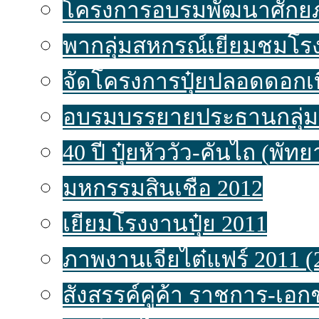
โครงการอบรมพัฒนาศักยภ
พากลุ่มสหกรณ์เยี่ยมชมโรง
จัดโครงการปุ๋ยปลอดดอกเบ
อบรมบรรยายประธานกลุ่ม
40 ปี ปุ๋ยหัววัว-คันไถ (พัท
มหกรรมสินเชื่อ 2012
เยี่ยมโรงงานปุ๋ย 2011
ภาพงานเจียไต๋แฟร์ 2011 (
สังสรรค์คู่ค้า ราชการ-เอ